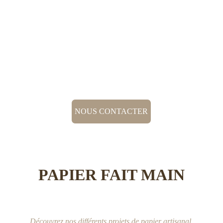
Tout est fait maison à Perpignan : depuis la
recherche des matières premières, jusqu’à la
fabrication du papier artisanal.
CHINER, RECYCLER, RÉINVENTER
NOUS CONTACTER
PAPIER FAIT MAIN
Découvrez nos différents projets de papier artisanal 