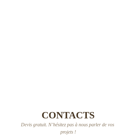
archéologiques, issues d’années d’exploration de
vides greniers.
Ce projet, né sur un coup de tête, a rapidement
trouvé son public. Vos premières commandes nous
remplissent de joie, et vos retours nous encouragent,
toujours plus inspirées et enthousiastes.
Bienvenue chez Taller Orgànic, notre papeterie
d’âme et de passion à Perpignan.
CONTACTS
Devis gratuit. N’hésitez pas à nous parler de vos 
projets !